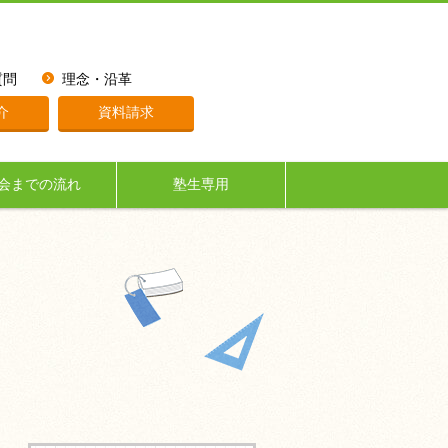
質問
理念・沿革
介
資料請求
会までの流れ
塾生専用