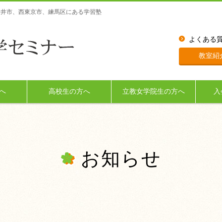
小金井市、西東京市、練馬区にある学習塾
よくある
教室紹
へ
高校生の方へ
立教女学院生の方へ
入
お知らせ