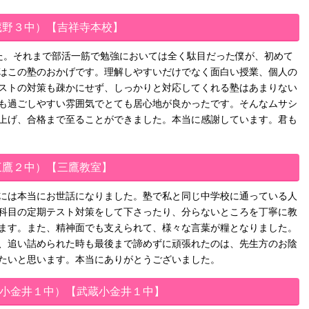
蔵野３中）【吉祥寺本校】
た。それまで部活一筋で勉強においては全く駄目だった僕が、初めて
はこの塾のおかげです。理解しやすいだけでなく面白い授業、個人の
ストの対策も疎かにせず、しっかりと対応してくれる塾はあまりない
も過ごしやすい雰囲気でとても居心地が良かったです。そんなムサシ
上げ、合格まで至ることができました。本当に感謝しています。君も
三鷹２中）【三鷹教室】
には本当にお世話になりました。塾で私と同じ中学校に通っている人
科目の定期テスト対策をして下さったり、分らないところを丁寧に教
ます。また、精神面でも支えられて、様々な言葉が糧となりました。
、追い詰められた時も最後まで諦めずに頑張れたのは、先生方のお陰
たいと思います。本当にありがとうございました。
小金井１中）【武蔵小金井１中】