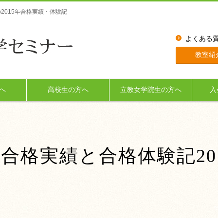
2015年合格実績・体験記
よくある
教室紹
へ
高校生の方へ
立教女学院生の方へ
入
合格実績と合格体験記20