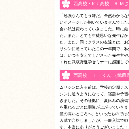
西高校・ICU高校 Ｒ.Ｍ
「勉強なんてもう嫌だ。全然わからな
いイメージしか抱いていませんでした
会い私は変わっていきました。時に厳
た。また、とても生徒思いな先生ばか
た。また、同じクラスの友達とは、お
サシンに通っていたこの一年間で、私
は、いつも支えてくださった先生方や
くれた武蔵野進学セミナーに感謝して
西高校 Ｔ.Ｔくん （武
ムサシンに入る前は、学校の定期テス
シンに通うようになって、宿題や予習
きました。その証拠に、夏休みの演習
を重ねるごとに順位が上がっていきま
値の高いところへ｣ といったもので
入試で合格しましたが、一般入試で戦
す。本当にありがとうございました！