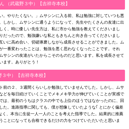
さん （武蔵野３中）【吉祥寺本校】
い。やりたくない。」ムサシンに入る前、私は勉強に対していつも悪
。しかし、ムサシンに通うようになって、先生やたくさんの友達に出
しく、時に優しい先生方は、私に市から勉強を教えてくださいまし
りだったので、勉強嫌いな私ともきちんと向き合ってくださいまし
互いに高め合い、切磋琢磨しながら成長させることができました。ム
が一番変わったことは、勉強を悪く思わなくなったことです。それ
ムサシンの友達がいたからこそのものだと思います。私を成長させて
います。ありがとう！
蔵野３中）【吉祥寺本校】
ト前の２、３週間くらいしか勉強していませんでした。しかし、ムサ
などを毎日続けていくことでメキメキ学力が伸びていくことが実感で
では、最初のうちはクラスの中でも上位のほうではなかったのに、回
した。進路指導に関しても、僕が想像していたような｢ とにかく偏差
はなく、本当に生徒一人一人のことを考えた指導でした。結果的に推薦
うことになっても合格できるだけの力をつけていただいたと思いま