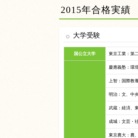
2015年合格実績
大学受験
東京工業：第
国公立大学
慶應義塾：環
上智：国際教
明治：文、中
武蔵：経済、
成城：文芸・
東京農大：農