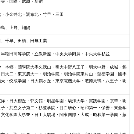
分寺・国際・武蔵・新宿
北・小金井北・調布北・竹早・三田
拝島、上野、翔陽
西、千早、田柄、田無工業
・早稲田高等学院・立教新座・中央大学附属・中央大学杉並
学・本郷・國學院大學久我山・明大中野八王子・明大中野・成城・錦
・日大二・東京農大一・明治学院・明治学院東村山・聖徳学園・國學
順天・佼成学園・日大鶴ヶ丘・東京電機大学・淑徳巣鴨・八王子・明
東洋・日大櫻丘・郁文館・明星学園・駒澤大学・実践学園・京華・明
女子・共立女子第二・杉並学院・目白研心・昭和第一・保善・東亜学
・文化学園大杉並・日工大駒場・関東国際・大成・昭和第一学園・藤