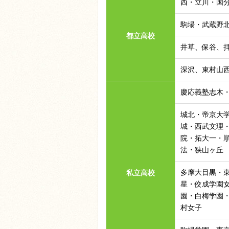
西・立川・国
駒場・武蔵野
都立高校
井草、保谷、
深沢、東村山
慶応義塾志木
城北・帝京大
城・西武文理
院・拓大一・
法・狭山ヶ丘
多摩大目黒・
私立高校
星・佼成学園
園・白梅学園
村女子