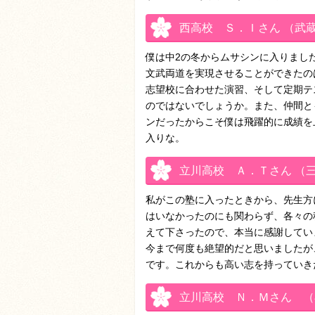
西高校 Ｓ．Ｉさん （武
僕は中2の冬からムサシンに入りまし
文武両道を実現させることができたの
志望校に合わせた演習、そして定期テ
のではないでしょうか。また、仲間と
ンだったからこそ僕は飛躍的に成績を
入りな。
立川高校 Ａ．Ｔさん （
私がこの塾に入ったときから、先生方
はいなかったのにも関わらず、各々の
えて下さったので、本当に感謝してい
今まで何度も絶望的だと思いましたが
です。これからも高い志を持っていき
立川高校 Ｎ．Ｍさん （