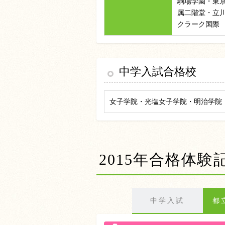
駒場学園・東
属二階堂・立
クラーク国際
中学入試合格校
女子学院・光塩女子学院・明治学院
2015年合格体験
中学入試
都