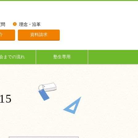
質問
理念・沿革
介
資料請求
会までの流れ
塾生専用
15