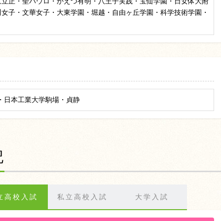
京立正・聖パウロ・かえつ有明・八王子実践・宝仙学園・日女体大附
川女子・文華女子・大東学園・堀越・自由ヶ丘学園・科学技術学園・
・日本工業大学駒場・貞静
記
立高校入試
私立高校入試
大学入試