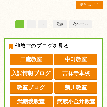
続きはこちら
1
2
3
…
最後
次ページ ›
他教室のブログを見る
三鷹教室
中町教室
入試情報ブログ
吉祥寺本校
教室ブログ
新川教室
武蔵境教室
武蔵小金井教室