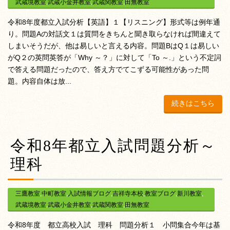
武蔵境教室
,
武蔵小金井教室
,
武蔵関教室
,
田無教室
令和8年度都立入試分析【英語】１【リスニング】形式等は例年通
り。問題Aの対話文１は質問をきちんと聞き取らなければ間違えて
しまいそうだが、他は易しいと言える内容。問題BはQ１は易しい
がQ２の英問英答が「Why ～？」に対して「To ～.」という不定詞
で答える問題だったので、答え方でてこずる可能性があった問
題。内容自体は放...
続きはこちら
令和8年都立入試問題分析～
理科
三鷹教室
,
中町教室
,
入試情報ブログ
,
吉祥寺本校
,
教室ブログ
,
新川教室
,
武蔵境教室
,
武蔵小金井教室
,
武蔵関教室
,
田無教室
令和8年度 都立高校入試 理科 問題分析１ 小問集合今年は基