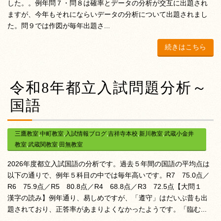
した。。例年問７・問８は確率とデータの分析が交互に出題され
ますが、今年もそれにならいデータの分析について出題されまし
た。問９では作図が毎年出題さ...
続きはこちら
令和8年都立入試問題分析～
国語
三鷹教室
,
中町教室
,
入試情報ブログ
,
吉祥寺本校
,
新川教室
,
武蔵小金井
教室
,
武蔵関教室
,
田無教室
2026年度都立入試国語の分析です。過去５年間の国語の平均点は
以下の通りで、例年５科目の中では毎年高いです。R7 75.0点／
R6 75.9点／R5 80.8点／R4 68.8点／R3 72.5点【大問１
漢字の読み】例年通り、易しめですが、「遵守」はだいぶ昔も出
題されており、正答率があまりよくなかったようです。「臨む...