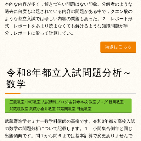
本的な内容が多く，解きづらい問題はない印象。分解者のような
過去に何度も出題されている内容の問題がある中で，クエン酸の
ような都立入試では珍しい内容の問題もあった。２ レポート形
式 レポートをあまり読まなくても解けるような知識問題が半
分，レポートに沿って計算してい...
続きはこちら
令和8年都立入試問題分析～
数学
三鷹教室
,
中町教室
,
入試情報ブログ
,
吉祥寺本校
,
教室ブログ
,
新川教室
,
武蔵境教室
,
武蔵小金井教室
,
武蔵関教室
,
田無教室
武蔵野進学セミナー数学科講師の高柳です。令和8年都立高校入試
の数学の問題分析について記載します。１ 小問集合例年と同じ
出題傾向です。問１から問６までは基本計算で変更ありませんで