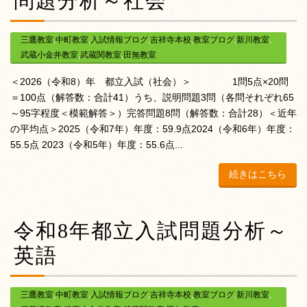
問題分析～社会
三鷹教室
,
中町教室
,
入試情報ブログ
,
吉祥寺本校
,
教室ブログ
,
新川教室
,
武蔵小金井教室
,
武蔵関教室
,
田無教室
＜2026（令和8）年 都立入試（社会）＞ 1問5点×20問
＝100点（解答数：合計41）うち、説明問題3問（各問それぞれ65
～95字程度＜模範解答＞）完答問題8問（解答数：合計28）＜近年
の平均点＞2025（令和7年）年度：59.9点2024（令和6年）年度：
55.5点 2023（令和5年）年度：55.6点...
続きはこちら
令和8年都立入試問題分析～
英語
三鷹教室
,
中町教室
,
入試情報ブログ
,
吉祥寺本校
,
教室ブログ
,
新川教室
,