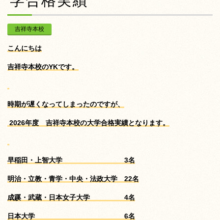
学合格実績
吉祥寺本校
こんにちは
吉祥寺本校のYKです。
時期が遅くなってしまったのですが、
2026
年度 吉祥寺本校の大学合格実績となります。
早稲田・上智大学 3名
明治・立教・青学・中央・法政大学 22名
成蹊・武蔵・日本女子大学 4名
日本大学 6名