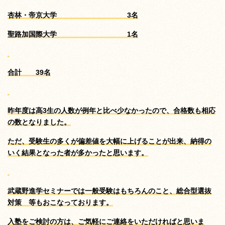
杏林・帝京大学 3名
聖路加国際大学 1名
合計 39名
昨年度は高3生の人数が例年と比べ少なかったので、合格数も相応
の数となりました。
ただ、受験生の多くが偏差値を大幅に上げることが出来、納得の
いく結果となった者が多かったと思います。
武蔵野進学セミナーでは一般受験はもちろんのこと、総合型選抜
対策 等もおこなっております。
入塾をご検討の方は、ご気軽にご連絡をいただければと思いま