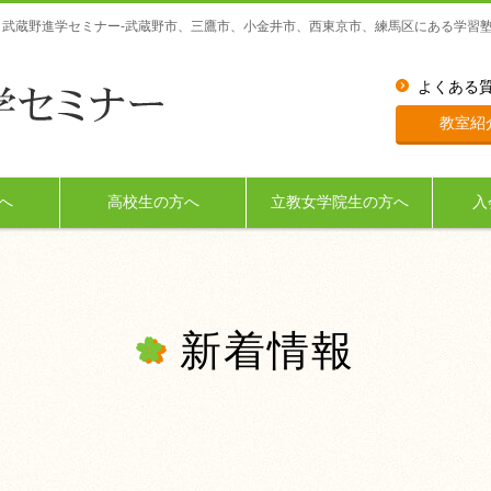
武蔵野進学セミナー-武蔵野市、三鷹市、小金井市、西東京市、練馬区にある学習
よくある
教室紹
へ
高校生の方へ
立教女学院生の方へ
入
新着情報