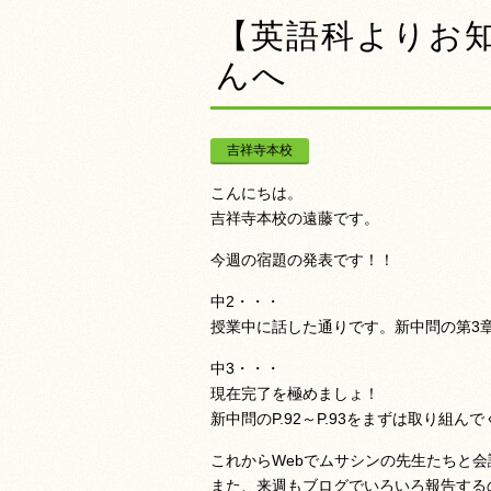
【英語科よりお
んへ
吉祥寺本校
こんにちは。
吉祥寺本校の遠藤です。
今週の宿題の発表です！！
中2・・・
授業中に話した通りです。新中問の第3
中3・・・
現在完了を極めましょ！
新中問のP.92～P.93をまずは取り組ん
これからWebでムサシンの先生たちと
また、来週もブログでいろいろ報告する