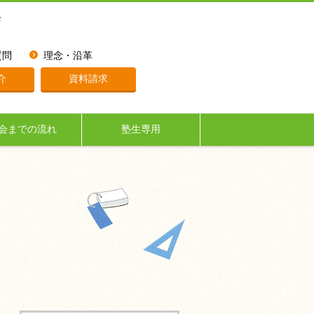
塾
質問
理念・沿革
介
資料請求
会までの流れ
塾生専用