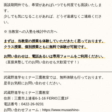
面談期間外でも、希望があればいつでも何度でも面談いたしま
す。
少しでも気になることがあれば、どうぞ遠慮なくご連絡くださ
い。
※ 当教室への入塾を検討中の方へ
まずは、当教室の授業を体験していただきたく思っております。
クラス授業、個別授業ともに無料で体験が可能です。
お問い合わせは、電話あるいは専用フォームをご利用ください。
（直接来塾してのお問い合わせも大歓迎です！）
——————————————————————————————
武蔵野進学セミナー三鷹教室では、無料体験も行っております。
是非お気軽にお問い合わせください。
武蔵野進学セミナー三鷹教室
住所：三鷹市上連雀6-1-16 FERIO三鷹1F
電話番号：0422-26-9231
お問い合わせフォーム：
https://www.musashino-