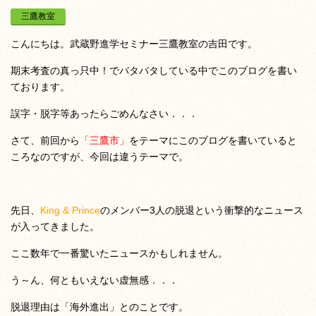
三鷹教室
こんにちは。武蔵野進学セミナー三鷹教室の吉田です。
期末考査の真っ只中！でバタバタしている中でこのブログを書い
ております。
誤字・脱字等あったらごめんなさい．．．
さて、前回から
「三鷹市」
をテーマにこのブログを書いていると
ころなのですが、今回は違うテーマで。
先日、
King & Prince
のメンバー3人の脱退という衝撃的なニュース
が入ってきました。
ここ数年で一番驚いたニュースかもしれません。
う～ん、何ともいえない虚無感．．．
脱退理由は「海外進出」とのことです。