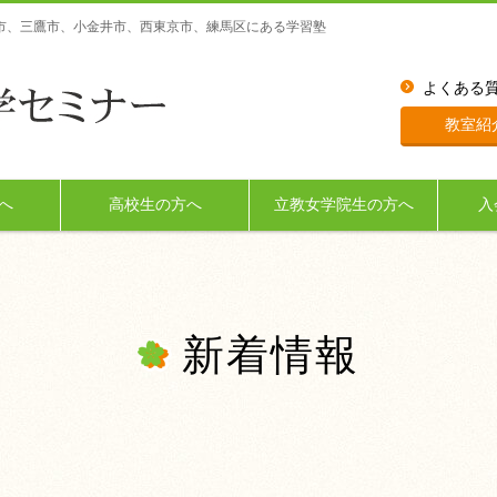
市、三鷹市、小金井市、西東京市、練馬区にある学習塾
よくある
教室紹
へ
高校生の方へ
立教女学院生の方へ
入
新着情報