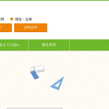
質問
理念・沿革
介
資料請求
会までの流れ
塾生専用