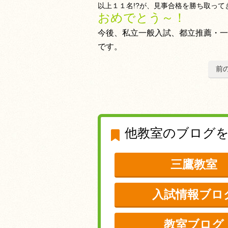
以上１１名!?が、見事合格を勝ち取って
おめでとう～！
今後、私立一般入試、都立推薦・一
です。
前
他教室のブログ
三鷹教室
入試情報ブロ
教室ブログ