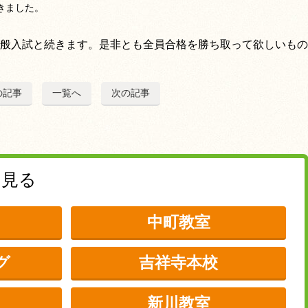
きました。
般入試と続きます。是非とも全員合格を勝ち取って欲しいもの
の記事
一覧へ
次の記事
を見る
中町教室
グ
吉祥寺本校
新川教室