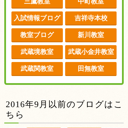
三鷹教室
中町教室
入試情報ブログ
吉祥寺本校
教室ブログ
新川教室
武蔵境教室
武蔵小金井教室
武蔵関教室
田無教室
2016年9月以前のブログはこ
ちら