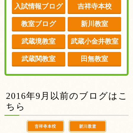
入試情報ブログ
吉祥寺本校
教室ブログ
新川教室
武蔵境教室
武蔵小金井教室
武蔵関教室
田無教室
2016年9月以前のブログはこ
ちら