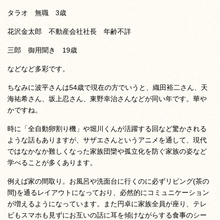
タラオ 無職 3歳
花沢金太郎 不動産会社社長 年齢不詳
三郎 御用聞き 19歳
などなど多彩です。
ちなみに波平さんは54歳で現在の方でいうと、織田裕二さん、天
海祐希さん、坂上忍さん、東野幸治さんなどが同い年です。華や
かですね。
時に「全自動卵割り機」や堀川くんが活躍する回など驚かされる
ような話もありますが、サザエさんというアニメを通して、現代
ではなかなか難しくなった家族団欒や孤立化を防ぐ家族の姿など
学べることが多くあります。
例えば家の間取り。お風呂や洗面台に行くのに必ずリビング(茶の
間)を通るレイアウトになっており、必然的にコミュニケーション
が増えるようになっています。また円卓に家族全員が座り、テレ
ビもスマホも見ずにお互いの話に耳を傾けながらする食事のシー