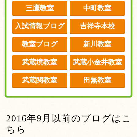
三鷹教室
中町教室
入試情報ブログ
吉祥寺本校
教室ブログ
新川教室
武蔵境教室
武蔵小金井教室
武蔵関教室
田無教室
2016年9月以前のブログはこ
ちら