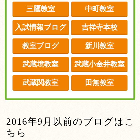
三鷹教室
中町教室
入試情報ブログ
吉祥寺本校
教室ブログ
新川教室
武蔵境教室
武蔵小金井教室
武蔵関教室
田無教室
2016年9月以前のブログはこ
ちら