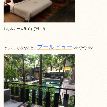
ちなみに一人旅です(´艸｀*)
プールビュー
そして、なななんと、
°˖☆◝(⁰▿⁰)◜☆˖°