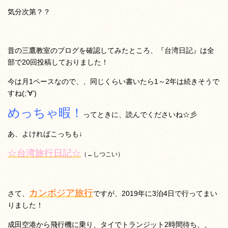
気分次第？？
昔の三鷹教室のブログを確認してみたところ、『
台湾日記
』は全
部で20回投稿しておりました！
今は月1ペースなので、、同じくらい書いたら1～2年は続きそうで
すね(;’∀’)
めっちゃ暇！
ってときに、読んでくださいね☆彡
あ、よければこっちも↓
☆台湾旅行日記☆
（←しつこい）
カンボジア旅行
さて、
ですが、2019年に3泊4日で行ってまい
りました！
成田空港から飛行機に乗り、タイでトランジット2時間待ち、、