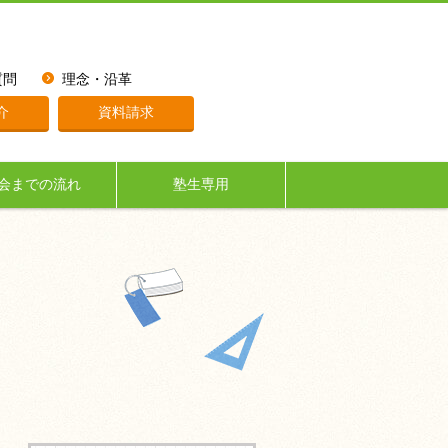
質問
理念・沿革
介
資料請求
会までの流れ
塾生専用