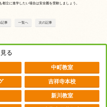
も都立に進学したい場合は安全圏を受験しましょう。
の記事
一覧へ
次の記事
を見る
中町教室
グ
吉祥寺本校
新川教室