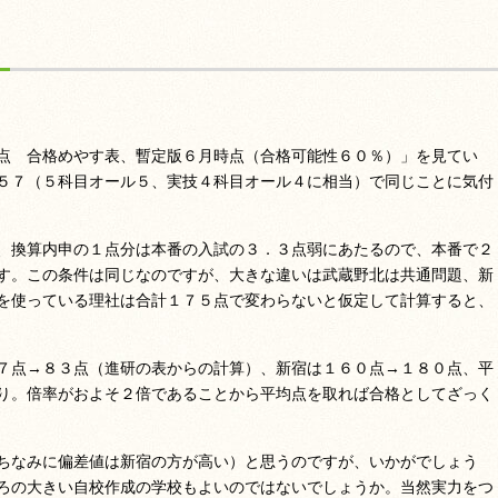
点 合格めやす表、暫定版６月時点（合格可能性６０％）」を見てい
５７（５科目オール５、実技４科目オール４に相当）で同じことに気付
、換算内申の１点分は本番の入試の３．３点弱にあたるので、本番で２
す。この条件は同じなのですが、大きな違いは武蔵野北は共通問題、新
を使っている理社は合計１７５点で変わらないと仮定して計算すると、
７点→８３点（進研の表からの計算）、新宿は１６０点→１８０点、平
り。倍率がおよそ２倍であることから平均点を取れば合格としてざっく
ちなみに偏差値は新宿の方が高い）と思うのですが、いかがでしょう
ろの大きい自校作成の学校もよいのではないでしょうか。当然実力をつ