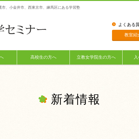
鷹市、小金井市、西東京市、練馬区にある学習塾
よくある
教室紹
へ
高校生の方へ
立教女学院生の方へ
入
新着情報