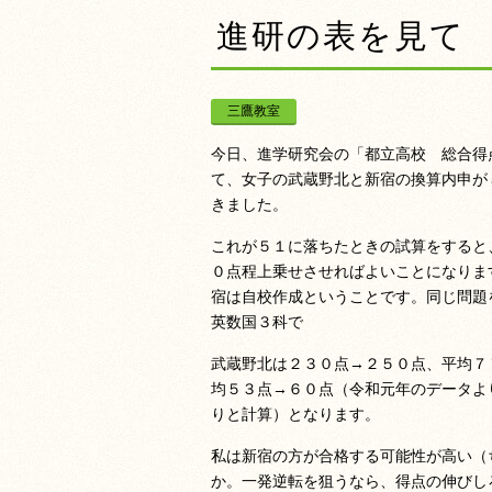
進研の表を見て
三鷹教室
今日、進学研究会の「都立高校 総合得
て、女子の武蔵野北と新宿の換算内申が
きました。
これが５１に落ちたときの試算をすると
０点程上乗せさせればよいことになりま
宿は自校作成ということです。同じ問題
英数国３科で
武蔵野北は２３０点→２５０点、平均７
均５３点→６０点（令和元年のデータよ
りと計算）となります。
私は新宿の方が合格する可能性が高い（
か。一発逆転を狙うなら、得点の伸びし