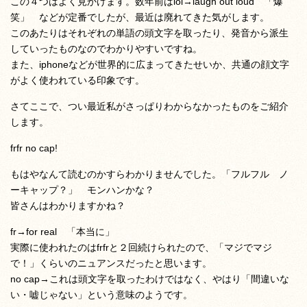
この４つはよく見かけます。数年前はlol→laugh out loud 「爆
笑」 などが定番でしたが、最近は廃れてきた気がします。
このあたりはそれぞれの単語の頭文字を取ったり、発音から派生
していったものなのでわかりやすいですね。
また、iphoneなどが世界的に広まってきたせいか、共通の顔文字
がよく使われている印象です。
さてここで、つい最近私がさっぱりわからなかったものをご紹介
します。
frfr no cap!
もはやなんて読むのかすらわかりませんでした。「フルフル ノ
ーキャップ？」 モンハンかな？
皆さんはわかりますかね？
fr→for real 「本当に」
実際に使われたのはfrfrと２回続けられたので、「マジでマジ
で！」くらいのニュアンスだったと思います。
no cap→これは頭文字を取ったわけではなく、やはり「間違いな
い・嘘じゃない」という意味のようです。