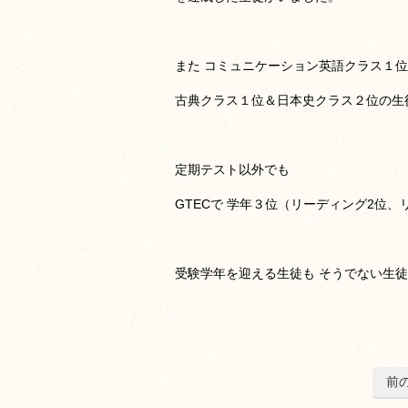
また コミュニケーション英語クラス１
古典クラス１位＆日本史クラス２位の生
定期テスト以外でも
GTECで 学年３位（リーディング2位
受験学年を迎える生徒も そうでない生徒
前