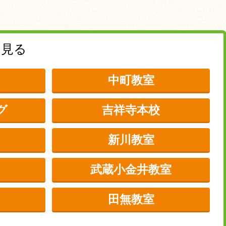
を見る
中町教室
グ
吉祥寺本校
新川教室
武蔵小金井教室
田無教室