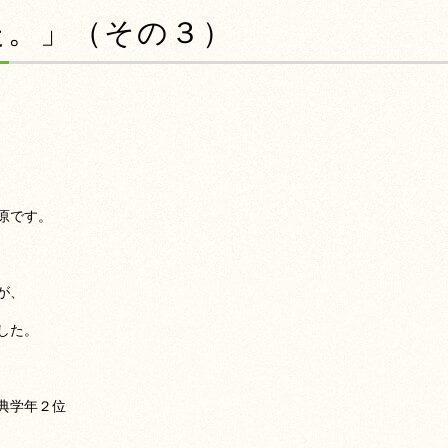
た。」（その３）
原です。
が、
した。
典学年２位