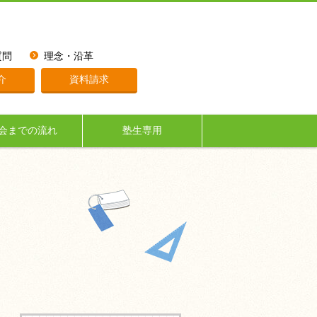
質問
理念・沿革
介
資料請求
会までの流れ
塾生専用