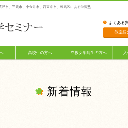
蔵野市、三鷹市、小金井市、西東京市、練馬区にある学習塾
よくある
教室紹
へ
高校生の方へ
立教女学院生の方へ
入
新着情報