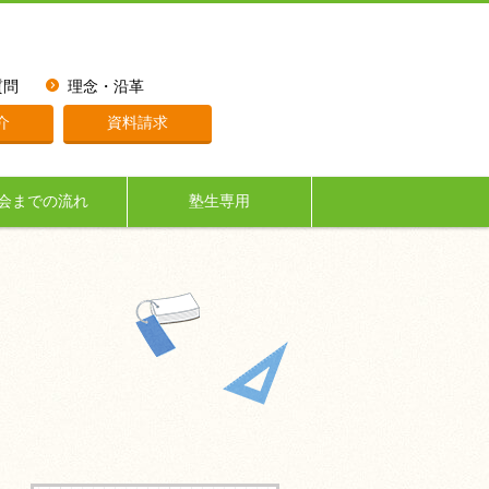
質問
理念・沿革
介
資料請求
会までの流れ
塾生専用