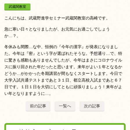
武蔵関教室
こんにちは、武蔵野進学セミナー武蔵関教室の高崎です。
急に寒い日々となりましたが、お元気にお過ごしでしょう
か…？。
冬休みも間際…な中、恒例の『今年の漢字』が発表になりまし
た。今年は『密』という字が選ばれたそうな。予想通り…で、特
に驚きも感動もありませんでしたが、今年はまさにコロナウイル
スに振り回された年だったと思います。来年がよい１年となるか
どうか…がかかった冬期講習が間もなくスタートします。今日で
大学入試共通テストまであと３１日、都立高校入試まであと６７
日です。１日１日を大切にしてともに頑張りましょう！来年がよ
い年となりますように…。
前の記事
一覧へ
次の記事