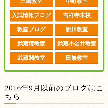
三鷹教室
中町教室
入試情報ブログ
吉祥寺本校
教室ブログ
新川教室
武蔵境教室
武蔵小金井教室
武蔵関教室
田無教室
2016年9月以前のブログはこ
ちら