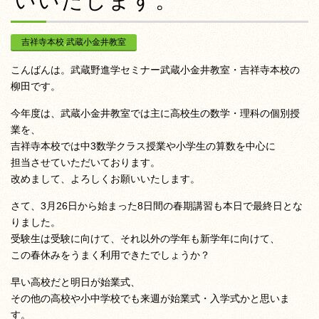
いいたします。
吉祥寺本校
,
武蔵小金井教室
こんばんは。武蔵野進学セミナー武蔵小金井教室・吉祥寺本校の
柳田です。
今年度は、武蔵小金井教室では主に高校生の数学・理科の個別授
業を、
吉祥寺本校では中3数学クラス授業や小学生の算数を中心に
担当させていただいております。
改めまして、よろしくお願いいたします。
さて、3月26日から始まった8日間の春期講習も本日で最終日とな
りました。
受験生は受験に向けて、それ以外の学年も新学年に向けて、
この春休みをうまく利用できたでしょうか？
早い高校だと明日が始業式、
その他の高校や小中学校でも来週が始業式・入学式かと思いま
す。