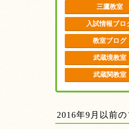
三鷹教室
入試情報ブロ
教室ブログ
武蔵境教室
武蔵関教室
2016年9月以