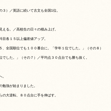
の３）／英語に続いて古文も全国1位。
見える。／高校生の日々の積み上げ。
科目各１５以上偏差値アップ。
５、全国順位でも１００番台に。「学年１位でした。」（その８）
位でした。」（その７）／平均点３０点台でも勝ち抜く。
へ。
の勉強が始まりました。
らの大逆転、８０点台に手を伸ばす。
。