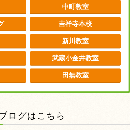
中町教室
グ
吉祥寺本校
新川教室
武蔵小金井教室
田無教室
前のブログはこちら