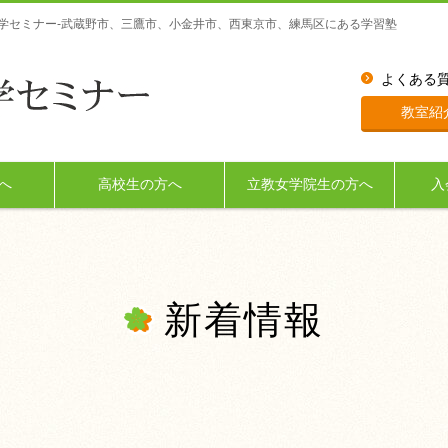
学セミナー-武蔵野市、三鷹市、小金井市、西東京市、練馬区にある学習塾
よくある
教室紹
へ
高校生の方へ
立教女学院生の方へ
入
新着情報