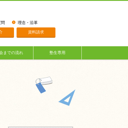
質問
理念・沿革
介
資料請求
会までの流れ
塾生専用